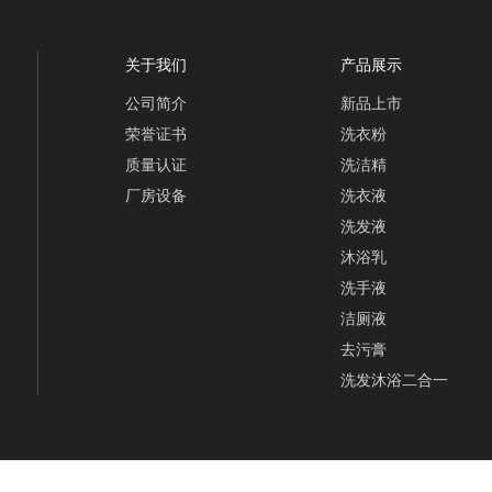
关于我们
产品展示
公司简介
新品上市
荣誉证书
洗衣粉
质量认证
洗洁精
厂房设备
洗衣液
洗发液
沐浴乳
洗手液
洁厕液
去污膏
洗发沐浴二合一