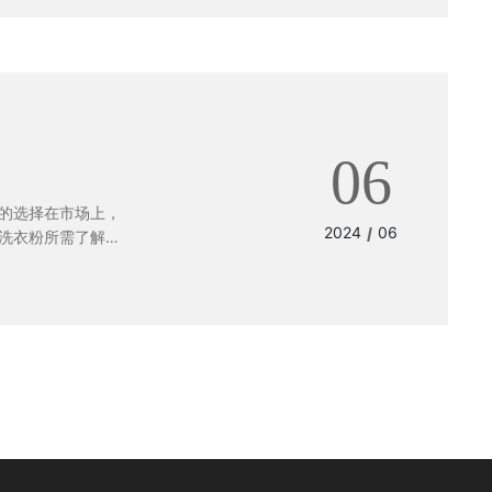
06
的选择在市场上，
2024
06
/
洗衣粉所需了解的
yuexing@cndetergen
13805948
05958683