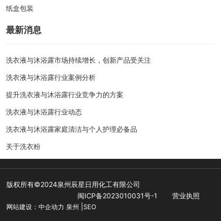
纸盒包装
yuexing@cndetergent.com
最新消息
13805948210
洗衣液与沐浴露市场持续增长，创新产品受关注
059586835288
洗衣液与沐浴露行业案例分析
059586830588
提升洗衣液与沐浴露行业竞争力的方案
洗衣液与沐浴露行业动态
洗衣液与沐浴露家庭清洁与个人护理必备品
关于洗衣粉
版权所有©2024泉州辰星日用化工有限公司
闽ICP备2023010031号-1
营业执照
|
网站建设：
中企动力
泉州
SEO