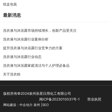
纸盒包装
yuexing@cndetergent.com
最新消息
13805948210
洗衣液与沐浴露市场持续增长，创新产品受关注
059586835288
洗衣液与沐浴露行业案例分析
059586830588
提升洗衣液与沐浴露行业竞争力的方案
洗衣液与沐浴露行业动态
洗衣液与沐浴露家庭清洁与个人护理必备品
关于洗衣粉
版权所有©2024泉州辰星日用化工有限公司
闽ICP备2023010031号-1
营业执照
|
网站建设：
中企动力
泉州
SEO